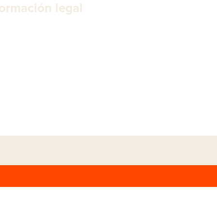
formación legal
so legal
ítica de privacidad
kies
laración de accesibilidad