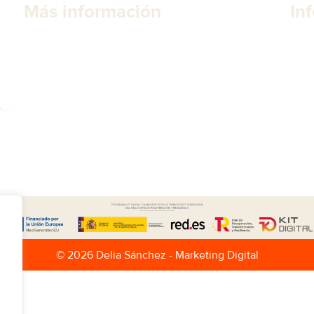
Más información
In
Sobre mi
Avi
Seguros
Pol
Contacto
Coo
..
Dec
© 2026 Delia Sánchez - Marketing Digital